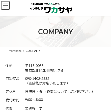
コ
ナ
ン
ビ
テ
ゲ
ン
ー
ツ
シ
へ
ョ
COMPANY
ス
ン
キ
に
ッ
移
プ
動
frontpage
COMPANY
住所
〒115-0055
東京都北区赤羽西3-17-5
TEL/FAX
090-1402-2532
（直接私が対応いたします）
定休日
日曜日・祝 （作業についてはご相談下さい）
9:00~18:00
受付時間
代表
若狭谷 学