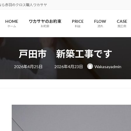
なら赤羽のクロス職人ワカサヤ
HOME
ワカサヤのお約束
PRICE
FLOW
CASE
ホーム
お約束
料金
流れ
施工例
戸田市 新築工事です
最
2026年4月25日
2026年4月23日
Wakasayadmin
終
更
新
日
時
: