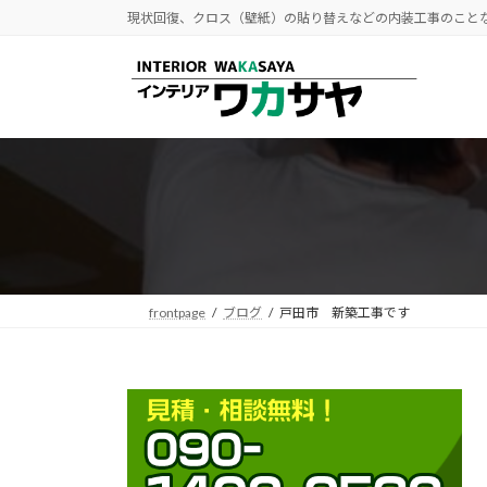
コ
ナ
現状回復、クロス（壁紙）の貼り替えなどの内装工事のこと
ン
ビ
テ
ゲ
ン
ー
ツ
シ
へ
ョ
ス
ン
キ
に
ッ
移
プ
動
frontpage
ブログ
戸田市 新築工事です